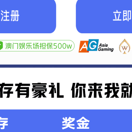
融资
建设
管理
水投
环投